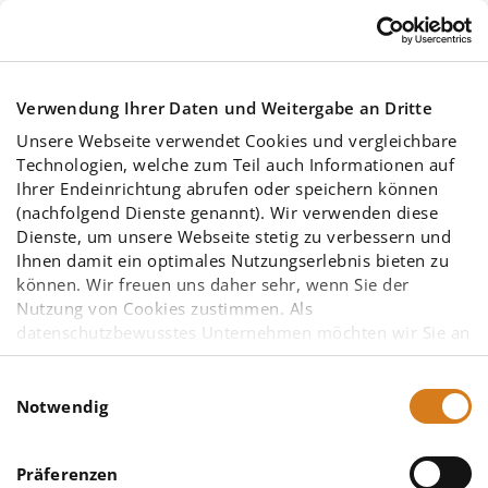
Skip to main content
Die Software für
Verwendung Ihrer Daten und Weitergabe an Dritte
Unsere Webseite verwendet Cookies und vergleichbare
Energie­management,
Technologien, welche zum Teil auch Informationen auf
Ihrer Endeinrichtung abrufen oder speichern können
Klima & Umwelt
(nachfolgend Dienste genannt). Wir verwenden diese
Dienste, um unsere Webseite stetig zu verbessern und
Ihnen damit ein optimales Nutzungserlebnis bieten zu
Von Profis für Profis
können. Wir freuen uns daher sehr, wenn Sie der
Nutzung von Cookies zustimmen. Als
datenschutzbewusstes Unternehmen möchten wir Sie an
dieser Stelle bereits darauf hinweisen, dass
möglicherweise einige der von uns eingesetzten
IngSoft InterWatt
Einwilligungsauswahl
Diensteanbieter – insbesondere solche mit Sitz in den
Notwendig
Vereinigten Staaten von Amerika (USA) – aufgrund
Wir wollen einen Beitrag zur Energie- bzw.
anderer gesetzlicher Grundlagen nicht vorrangig dem
Ressourcenwende und zum Klimaschutz leisten.
Präferenzen
europäischen Datenschutzrecht unterliegen. Eine
Dafür entwickeln wir Software, die die Prozesse