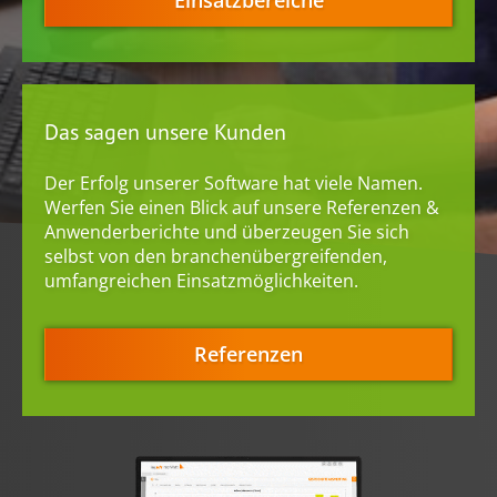
Einsatzbereiche
welche Sie zuvor ausgewählt haben. Ihre Einwilligung
können Sie jederzeit mit Wirkung für die Zukunft in
unserer
Datenschutzerklärung
widerrufen. Technisch
notwendige Dienste (beispielsweise Cookies für diese
Abfrage) können wir aber auch ohne Ihre Einwilligung
einsetzen.
Das sagen unsere Kunden
Der Erfolg unserer Software hat viele Namen.
Werfen Sie einen Blick auf unsere Referenzen &
Anwenderberichte und überzeugen Sie sich
selbst von den branchenübergreifenden,
umfangreichen Einsatzmöglichkeiten.
Referenzen