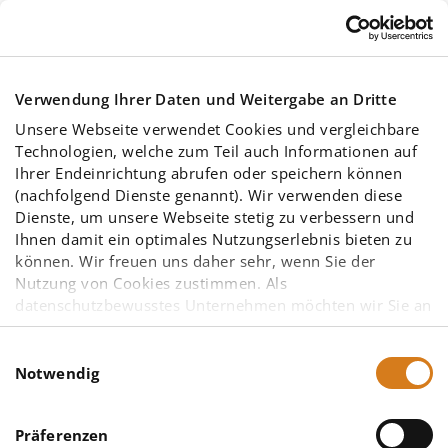
Skip to main content
Verwendung Ihrer Daten und Weitergabe an Dritte
Unsere Webseite verwendet Cookies und vergleichbare
Technologien, welche zum Teil auch Informationen auf
Ihrer Endeinrichtung abrufen oder speichern können
(nachfolgend Dienste genannt). Wir verwenden diese
Dienste, um unsere Webseite stetig zu verbessern und
Service
Ihnen damit ein optimales Nutzungserlebnis bieten zu
können. Wir freuen uns daher sehr, wenn Sie der
Nutzung von Cookies zustimmen. Als
Sie haben Fragen über IngSoft
datenschutzbewusstes Unternehmen möchten wir Sie an
dieser Stelle bereits darauf hinweisen, dass
InterWatt? Wir stehen Ihnen zur Seite!
möglicherweise einige der von uns eingesetzten
Einwilligungsauswahl
Diensteanbieter – insbesondere solche mit Sitz in den
Notwendig
Vereinigten Staaten von Amerika (USA) – aufgrund
anderer gesetzlicher Grundlagen nicht vorrangig dem
Präferenzen
europäischen Datenschutzrecht unterliegen. Eine