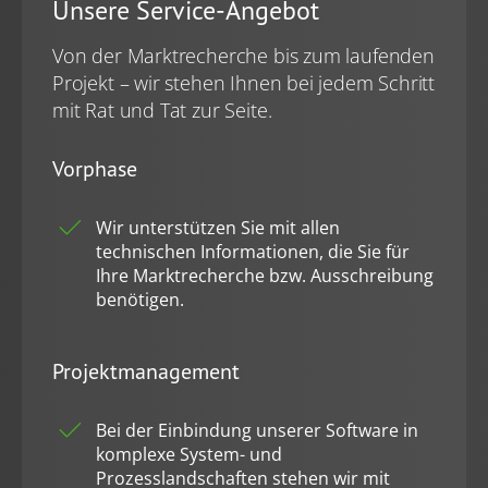
welche Sie zuvor ausgewählt haben. Ihre Einwilligung
Unsere Service-Angebot
können Sie jederzeit mit Wirkung für die Zukunft in
unserer
Datenschutzerklärung
widerrufen. Technisch
Von der Marktrecherche bis zum laufenden
notwendige Dienste (beispielsweise Cookies für diese
Projekt – wir stehen Ihnen bei jedem Schritt
Abfrage) können wir aber auch ohne Ihre Einwilligung
mit Rat und Tat zur Seite.
einsetzen.
Vorphase
Wir unterstützen Sie mit allen
technischen Informationen, die Sie für
Ihre Marktrecherche bzw. Ausschreibung
benötigen.
Projektmanagement
Bei der Einbindung unserer Software in
komplexe System- und
Prozesslandschaften stehen wir mit