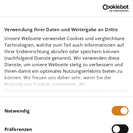
Skip to main content
Verwendung Ihrer Daten und Weitergabe an Dritte
Unsere Webseite verwendet Cookies und vergleichbare
Technologien, welche zum Teil auch Informationen auf
Ihrer Endeinrichtung abrufen oder speichern können
(nachfolgend Dienste genannt). Wir verwenden diese
Dienste, um unsere Webseite stetig zu verbessern und
Schnittstellen-
Ihnen damit ein optimales Nutzungserlebnis bieten zu
können. Wir freuen uns daher sehr, wenn Sie der
Technologien
Nutzung von Cookies zustimmen. Als
datenschutzbewusstes Unternehmen möchten wir Sie an
dieser Stelle bereits darauf hinweisen, dass
möglicherweise einige der von uns eingesetzten
Einwilligungsauswahl
Diensteanbieter – insbesondere solche mit Sitz in den
Notwendig
Vereinigten Staaten von Amerika (USA) – aufgrund
anderer gesetzlicher Grundlagen nicht vorrangig dem
Präferenzen
europäischen Datenschutzrecht unterliegen. Eine