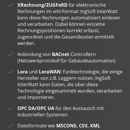
welche Sie zuvor ausgewählt haben. Ihre Einwilligung
XRechnung/ZUGFeRD
für elektronische
können Sie jederzeit mit Wirkung für die Zukunft in
Rechnungen im xml-Format: IngSoft InterWatt
unserer
Datenschutzerklärung
widerrufen. Technisch
kann diese Rechnungen automatisiert einlesen
notwendige Dienste (beispielsweise Cookies für diese
und verarbeiten. Dabei können einzelne
Abfrage) können wir aber auch ohne Ihre Einwilligung
Rechnungspositionen korrekt erfasst,
einsetzen.
zugeordnet und die Gesamtkosten ermittelt
werden.
Anbindung von
BACnet
-Controllern
(Netzwerkprotokoll für Gebäudeautomation)
Lora
und
LoraWAN
: Funktechnologie, die einige
Hersteller von z.B. Loggern nutzen. IngSoft
InterWatt kann Daten, die über diese
Technologie eingesammelt wurden, verarbeiten
und importieren.
OPC DA/OPC UA
für den Austausch mit
industriellen Systemen
Dateiformate wie
MSCONS, CSV, XML