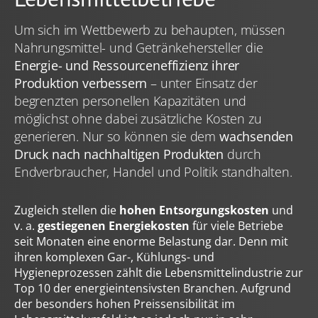
welche Sie zuvor ausgewählt haben. Ihre Einwilligung
können Sie jederzeit mit Wirkung für die Zukunft in
Um sich im Wettbewerb zu behaupten, müssen
unserer
Datenschutzerklärung
widerrufen. Technisch
Nahrungsmittel- und Getränkehersteller die
notwendige Dienste (beispielsweise Cookies für diese
Energie- und Ressourceneffizienz ihrer
Abfrage) können wir aber auch ohne Ihre Einwilligung
einsetzen.
Produktion verbessern
– unter Einsatz der
begrenzten personellen Kapazitäten und
möglichst ohne dabei zusätzliche Kosten zu
generieren. Nur so können sie dem
wachsenden
Druck nach nachhaltigen Produkten
durch
Endverbraucher, Handel und Politik standhalten.
Zugleich stellen die
hohen Entsorgungskosten
und
v. a.
gestiegenen Energiekosten
für viele Betriebe
seit Monaten eine enorme Belastung dar. Denn mit
ihren komplexen Gar-, Kühlungs- und
Hygieneprozessen zählt die Lebensmittelindustrie zur
Top 10 der energieintensivsten Branchen. Aufgrund
der besonders hohen Preissensibilität im