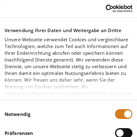
Skip to main content
Verwendung Ihrer Daten und Weitergabe an Dritte
Unsere Webseite verwendet Cookies und vergleichbare
Technologien, welche zum Teil auch Informationen auf
Ihrer Endeinrichtung abrufen oder speichern können
(nachfolgend Dienste genannt). Wir verwenden diese
Dienste, um unsere Webseite stetig zu verbessern und
Energiemanagement
Ihnen damit ein optimales Nutzungserlebnis bieten zu
können. Wir freuen uns daher sehr, wenn Sie der
für
Nutzung von Cookies zustimmen. Als
datenschutzbewusstes Unternehmen möchten wir Sie an
Nahrungsmittel- und
dieser Stelle bereits darauf hinweisen, dass
möglicherweise einige der von uns eingesetzten
Einwilligungsauswahl
Getränke­hersteller
Diensteanbieter – insbesondere solche mit Sitz in den
Notwendig
Vereinigten Staaten von Amerika (USA) – aufgrund
anderer gesetzlicher Grundlagen nicht vorrangig dem
Präferenzen
europäischen Datenschutzrecht unterliegen. Eine
Wie Lebensmittelbetriebe mit