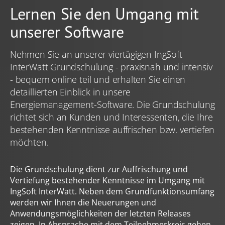
You are here:
welche Sie zuvor ausgewählt haben. Ihre Einwilligung
Lernen Sie den Umgang mit
können Sie jederzeit mit Wirkung für die Zukunft in
unserer
Datenschutzerklärung
widerrufen. Technisch
unserer Software
notwendige Dienste (beispielsweise Cookies für diese
Abfrage) können wir aber auch ohne Ihre Einwilligung
Nehmen Sie an unserer viertägigen IngSoft
einsetzen.
InterWatt Grundschulung - praxisnah und intensiv
- bequem online teil und erhalten Sie einen
detaillierten Einblick in unsere
Energiemanagement-Software. Die Grundschulung
richtet sich an Kunden und Interessenten, die Ihre
bestehenden Kenntnisse auffrischen bzw. vertiefen
möchten.
Die Grundschulung dient zur Auffrischung und
Vertiefung bestehender Kenntnisse im Umgang mit
IngSoft InterWatt. Neben dem Grundfunktionsumfang
werden wir Ihnen die Neuerungen und
Anwendungsmöglichkeiten der letzten Releases
zeigen. In Absprache mit dem Teilnehmerkreis gehen