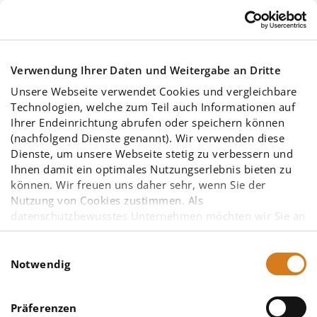
Skip to main content
Verwendung Ihrer Daten und Weitergabe an Dritte
Unsere Webseite verwendet Cookies und vergleichbare
Technologien, welche zum Teil auch Informationen auf
Ihrer Endeinrichtung abrufen oder speichern können
(nachfolgend Dienste genannt). Wir verwenden diese
Dienste, um unsere Webseite stetig zu verbessern und
IngSoft InterWatt
Ihnen damit ein optimales Nutzungserlebnis bieten zu
können. Wir freuen uns daher sehr, wenn Sie der
Online-
Nutzung von Cookies zustimmen. Als
datenschutzbewusstes Unternehmen möchten wir Sie an
Grundschulung
dieser Stelle bereits darauf hinweisen, dass
möglicherweise einige der von uns eingesetzten
Einwilligungsauswahl
Diensteanbieter – insbesondere solche mit Sitz in den
Notwendig
Vereinigten Staaten von Amerika (USA) – aufgrund
anderer gesetzlicher Grundlagen nicht vorrangig dem
Präferenzen
europäischen Datenschutzrecht unterliegen. Eine